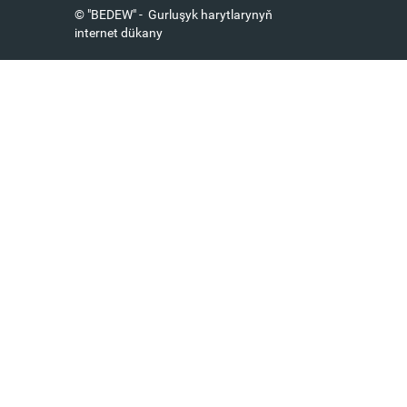
© "BEDEW" - Gurluşyk harytlarynyň
internet dükany