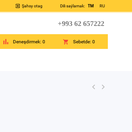
Şahsy otag
Dili saýlamak:
TM
RU
+993 62 657222
Deneşdirmek:
0
Sebetde:
0