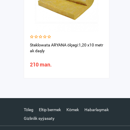
Steklowata ARYANA ölçegi:1,20 х10 metr
ak daşly
210 man.
Töleg
Eltip bermek
Kömek
Habarlaşmak
Gizlinlik syýasaty