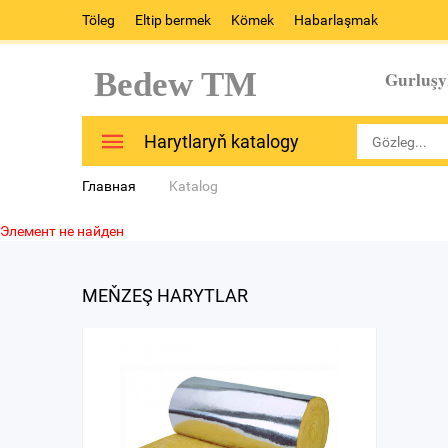
Töleg
Eltip bermek
Kömek
Habarlaşmak
Bedew TM
Gurluşy
Harytlaryň katalogy
Главная
Katalog
Элемент не найден
MEŇZEŞ HARYTLAR