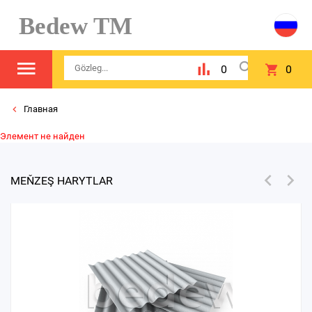
Bedew TM
0
0
Главная
Элемент не найден
MEŇZEŞ HARYTLAR