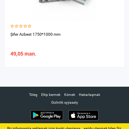
Şifer Azbest 1750*1000 mm
49,05 man.
Töleg
Eltip bermek
Kömek
Habarlaşmak
Gizlinlik syýasaty
Biz informasiýa saklamak üçin kooki ulanýarys. ‚ saýdy ulanmak bilen Siz