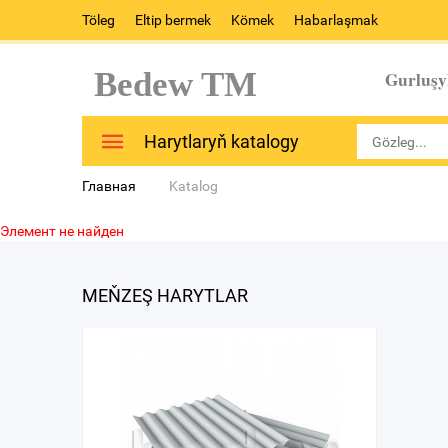
Töleg
Eltip bermek
Kömek
Habarlaşmak
Bedew TM
Gurluşy
Harytlaryň katalogy
Главная
Katalog
Элемент не найден
MEŇZEŞ HARYTLAR