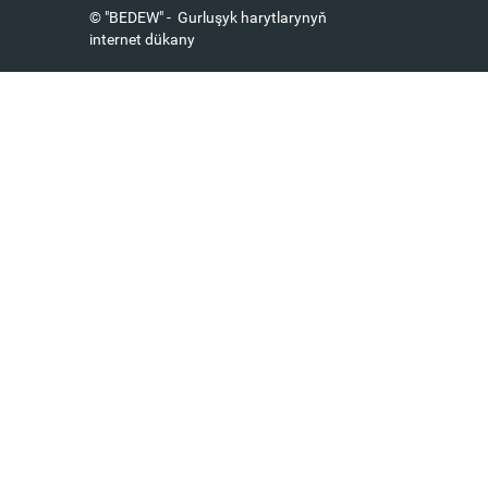
© "BEDEW" - Gurluşyk harytlarynyň
internet dükany