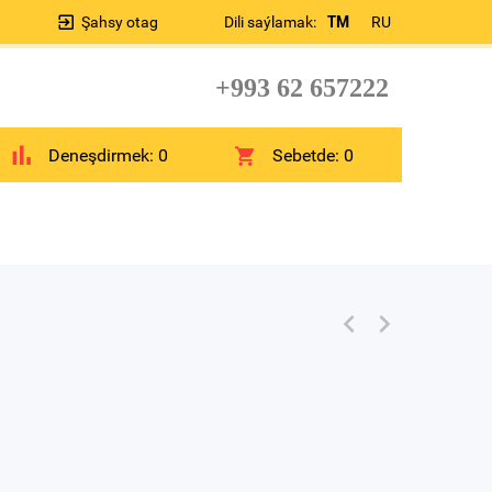
Şahsy otag
Dili saýlamak:
TM
RU
+993 62 657222
Deneşdirmek:
0
Sebetde:
0