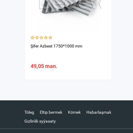
Şifer Azbest 1750*1000 mm
49,05 man.
Töleg
Eltip bermek
Kömek
Habarlaşmak
Gizlinlik syýasaty