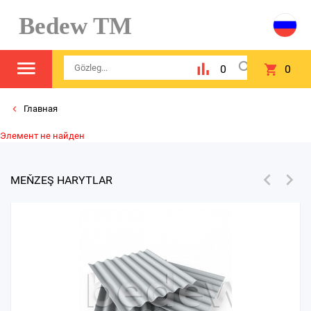
Bedew TM
0
0
Главная
Элемент не найден
MEŇZEŞ HARYTLAR