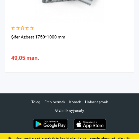
Şifer Azbest 1750*1000 mm
49,05 man.
Töleg
Eltip bermek
Kömek
Habarlaşmak
Gizlinlik syýasaty
Biz informasiýa saklamak üçin kooki ulanýarys. ‚ saýdy ulanmak bilen Siz