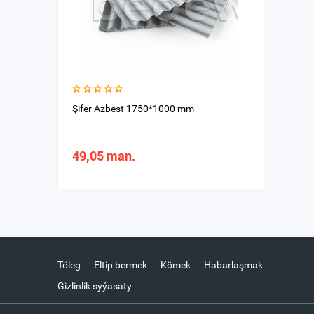
Şifer Azbest 1750*1000 mm
49,05 man.
Töleg
Eltip bermek
Kömek
Habarlaşmak
Gizlinlik syýasaty