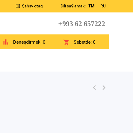
Şahsy otag
Dili saýlamak:
TM
RU
+993 62 657222
Deneşdirmek:
0
Sebetde:
0