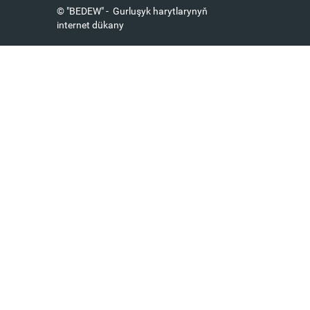
© "BEDEW" - Gurluşyk harytlarynyň
internet dükany