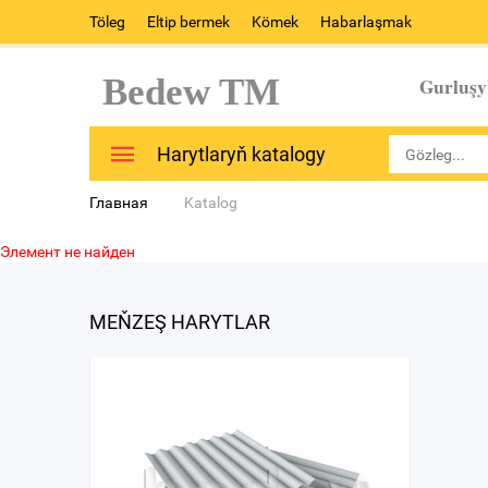
Töleg
Eltip bermek
Kömek
Habarlaşmak
Bedew TM
Gurluşy
Harytlaryň katalogy
Главная
Katalog
Элемент не найден
MEŇZEŞ HARYTLAR