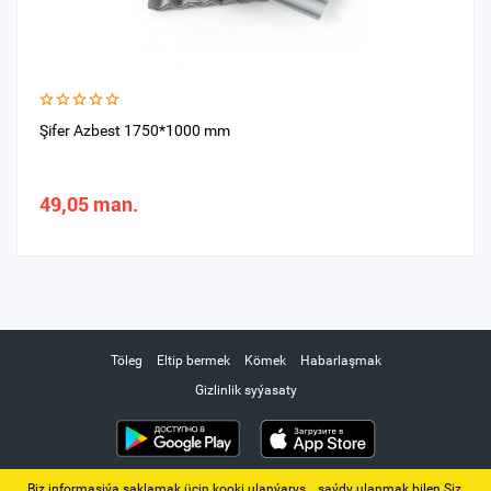
Şifer Azbest 1750*1000 mm
49,05 man.
Töleg
Eltip bermek
Kömek
Habarlaşmak
Gizlinlik syýasaty
Biz informasiýa saklamak üçin kooki ulanýarys. ‚ saýdy ulanmak bilen Siz