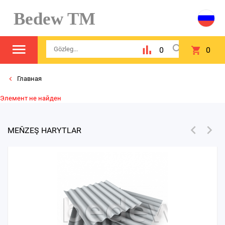
Bedew TM
0
0
Главная
Элемент не найден
MEŇZEŞ HARYTLAR