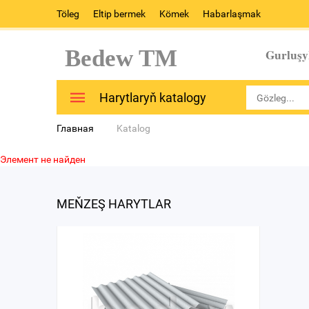
Töleg
Eltip bermek
Kömek
Habarlaşmak
Bedew TM
Gurluşy
Harytlaryň katalogy
Главная
Katalog
Элемент не найден
MEŇZEŞ HARYTLAR