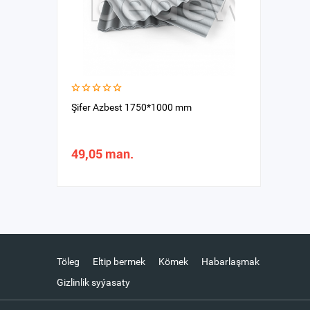
Şifer Azbest 1750*1000 mm
49,05 man.
Töleg
Eltip bermek
Kömek
Habarlaşmak
Gizlinlik syýasaty