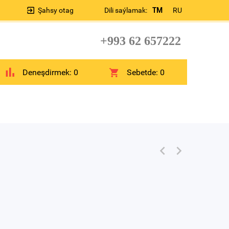
Şahsy otag
Dili saýlamak:
TM
RU
+993 62 657222
Deneşdirmek:
0
Sebetde:
0