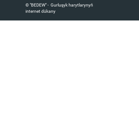
© "BEDEW" - Gurluşyk harytlarynyň
internet dükany