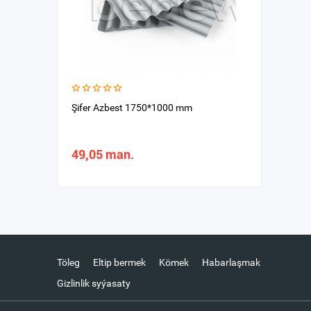
Şifer Azbest 1750*1000 mm
49,05 man.
Töleg
Eltip bermek
Kömek
Habarlaşmak
Gizlinlik syýasaty