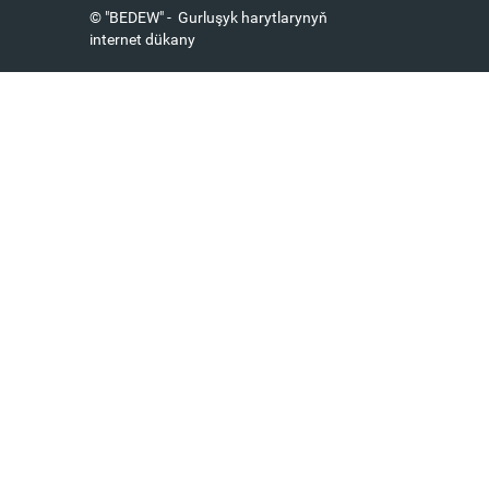
© "BEDEW" - Gurluşyk harytlarynyň
internet dükany