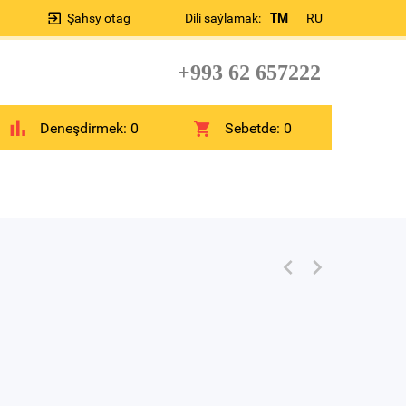
Şahsy otag
Dili saýlamak:
TM
RU
+993 62 657222
Deneşdirmek:
0
Sebetde:
0