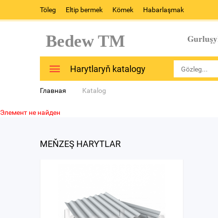
Töleg
Eltip bermek
Kömek
Habarlaşmak
Bedew TM
Gurluşy
Harytlaryň katalogy
Главная
Katalog
Элемент не найден
MEŇZEŞ HARYTLAR