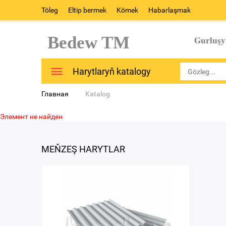
Töleg
Eltip bermek
Kömek
Habarlaşmak
Bedew TM
Gurluşy
Harytlaryň katalogy
Главная
Katalog
Элемент не найден
MEŇZEŞ HARYTLAR