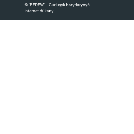
© "BEDEW" - Gurluşyk harytlarynyň
internet dükany