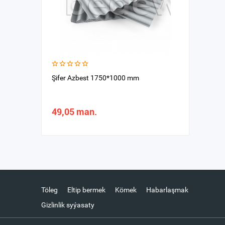
Şifer Azbest 1750*1000 mm
49,05 man.
Töleg
Eltip bermek
Kömek
Habarlaşmak
Gizlinlik syýasaty