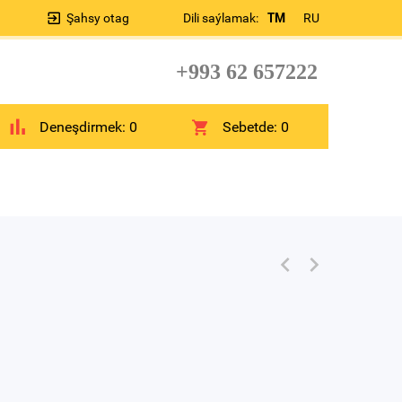
Şahsy otag
Dili saýlamak:
TM
RU
+993 62 657222
Deneşdirmek:
0
Sebetde:
0