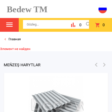
Bedew TM
0
0
Главная
Элемент не найден
MEŇZEŞ HARYTLAR