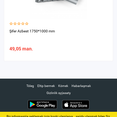
Şifer Azbest 1750*1000 mm
49,05 man.
Töleg
Eltip bermek
Kömek
Habarlaşmak
Gizlinlik syýasaty
Biz informasiýa saklamak üçin kooki ulanýarys. ‚ saýdy ulanmak bilen Siz