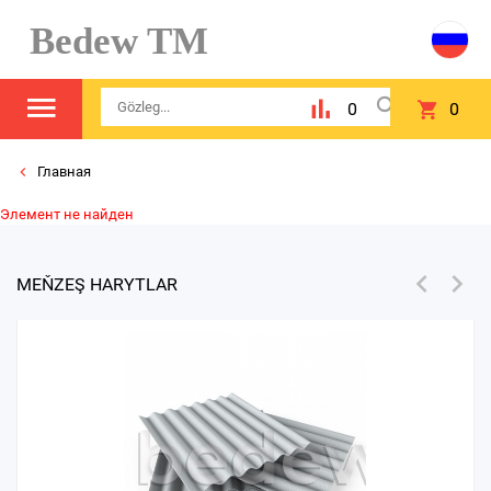
Bedew TM
0
0
Главная
Элемент не найден
MEŇZEŞ HARYTLAR