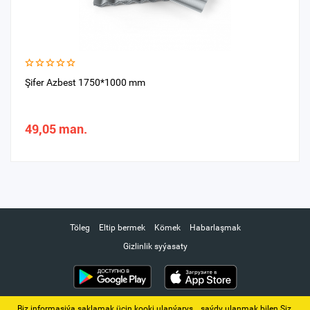
Şifer Azbest 1750*1000 mm
49,05 man.
Töleg
Eltip bermek
Kömek
Habarlaşmak
Gizlinlik syýasaty
Biz informasiýa saklamak üçin kooki ulanýarys. ‚ saýdy ulanmak bilen Siz