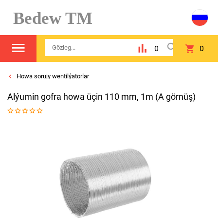
Bedew TM
0
0
Howa sorujy wentilýatorlar
Alýumin gofra howa üçin 110 mm, 1m (A görnüş)