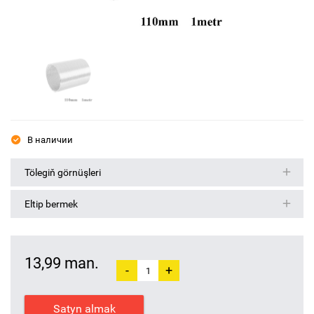
В наличии
Tölegiň görnüşleri
Eltip bermek
13,99 man.
-
+
Satyn almak