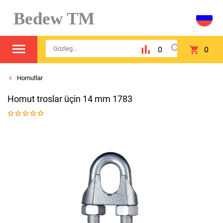
Bedew TM
0
0
Homutlar
Homut troslar üçin 14 mm 1783