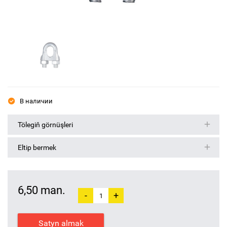
В наличии
Tölegiň görnüşleri
Eltip bermek
6,50 man.
-
+
Satyn almak