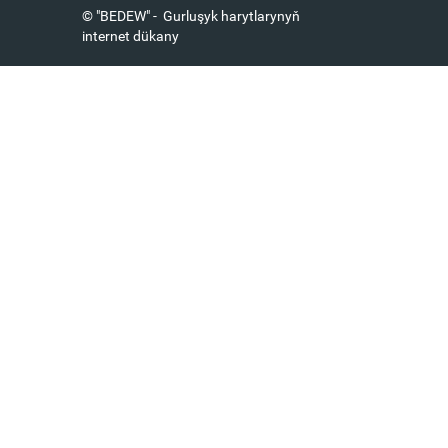
© "BEDEW" - Gurluşyk harytlarynyň
internet dükany