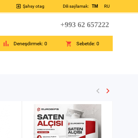
Şahsy otag
Dili saýlamak:
TM
RU
+993 62 657222
Deneşdirmek:
0
Sebetde:
0