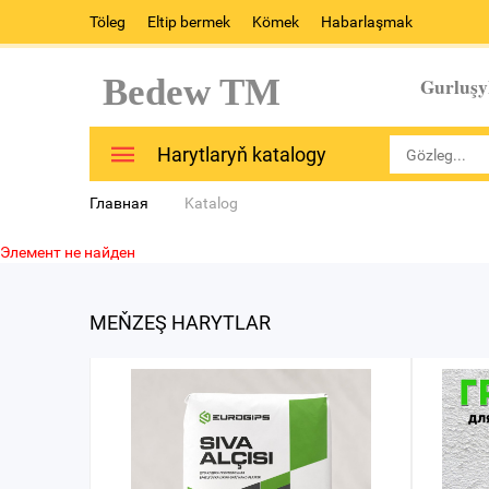
Töleg
Eltip bermek
Kömek
Habarlaşmak
Bedew TM
Gurluşy
Harytlaryň katalogy
Главная
Katalog
Элемент не найден
MEŇZEŞ HARYTLAR