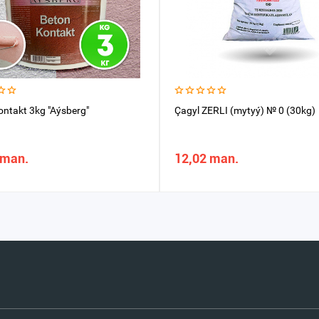
ontakt 3kg "Aýsberg"
Çagyl ZERLI (mytyý) № 0 (30kg)
 man.
12,02 man.