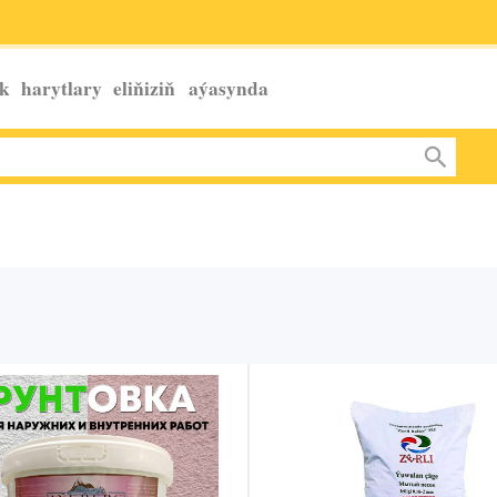
k harytlary eliňiziň
aýasynda