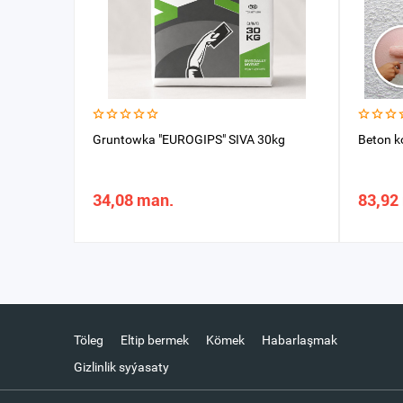
Gruntowka "EUROGIPS" SIVA 30kg
Beton k
34,08 man.
83,92
Töleg
Eltip bermek
Kömek
Habarlaşmak
Gizlinlik syýasaty