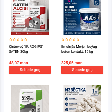
Çistowoý "EUROGIPS"
Emulsiýa Merjen boýag
SATEN 30kg
beton kontakt, 15 kg
48,07 man.
325,05 man.
Sebede goş
Sebede goş