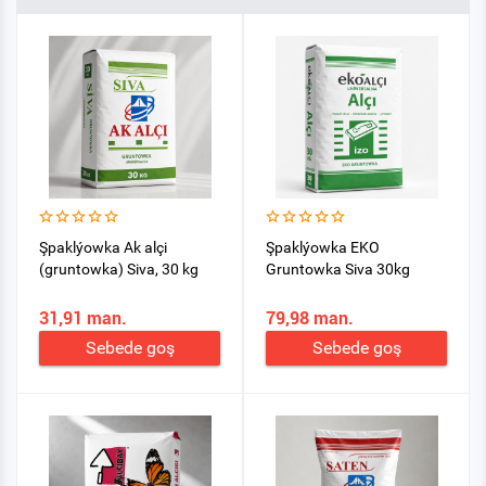
Şpaklýowka Ak alçi
Şpaklýowka EKO
(gruntowka) Siva, 30 kg
Gruntowka Siva 30kg
31,91 man.
79,98 man.
Sebede goş
Sebede goş