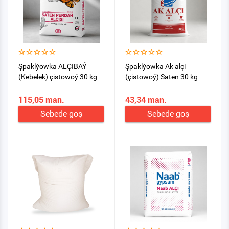
Şpaklýowka ALÇIBAÝ
Şpaklýowka Ak alçi
(Kebelek) çistowoý 30 kg
(çistowoý) Saten 30 kg
115,05 man.
43,34 man.
Sebede goş
Sebede goş