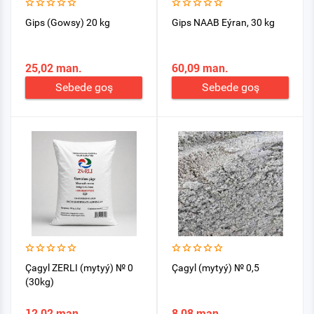
Gips (Gowsy) 20 kg
Gips NAAB Eýran, 30 kg
25,02 man.
60,09 man.
Sebede goş
Sebede goş
Çagyl ZERLI (mytyý) № 0
Çagyl (mytyý) № 0,5
(30kg)
12,02 man.
8,08 man.