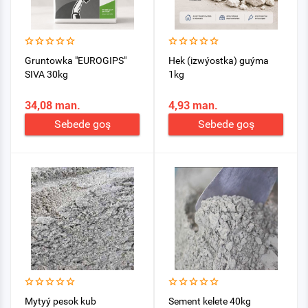
Gruntowka "EUROGIPS"
Hek (izwýostka) guýma
SIVA 30kg
1kg
34,08 man.
4,93 man.
Sebede goş
Sebede goş
Mytyý pesok kub
Sement kelete 40kg