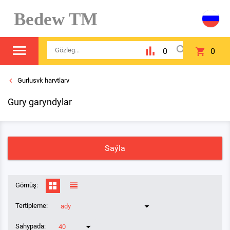
Bedew TM
0
0
Gurluşyk harytlary
Gury garyndylar
Saýla
Görnüş:
Tertipleme:
ady
Sahypada:
40