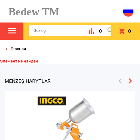
Bedew TM
0
0
Главная
Элемент не найден
MEŇZEŞ HARYTLAR