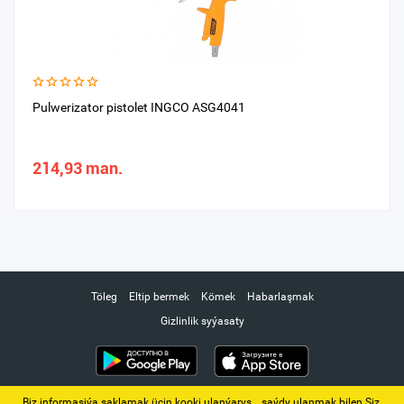
Pulwerizator pistolet INGCO ASG4041
214,93 man.
Töleg
Eltip bermek
Kömek
Habarlaşmak
Gizlinlik syýasaty
Biz informasiýa saklamak üçin kooki ulanýarys. ‚ saýdy ulanmak bilen Siz