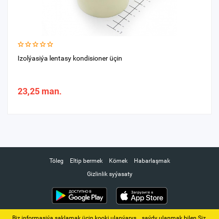
Izolýasiýa lentasy kondisioner üçin
23,25 man.
Töleg
Eltip bermek
Kömek
Habarlaşmak
Gizlinlik syýasaty
Biz informasiýa saklamak üçin kooki ulanýarys. ‚ saýdy ulanmak bilen Siz