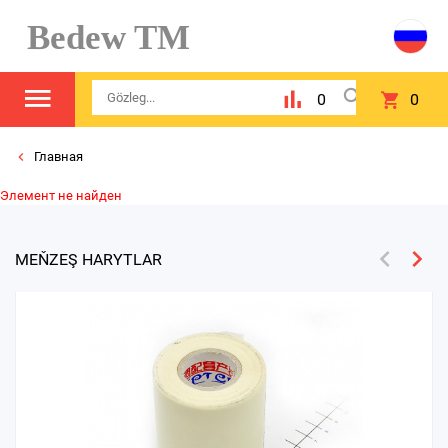
Bedew TM
0
0
Главная
Элемент не найден
MEŇZEŞ HARYTLAR