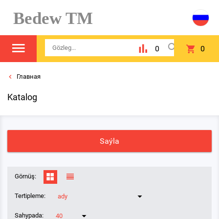
Bedew TM
0
0
Главная
Katalog
Saýla
Görnüş:
Tertipleme:
ady
Sahypada:
40