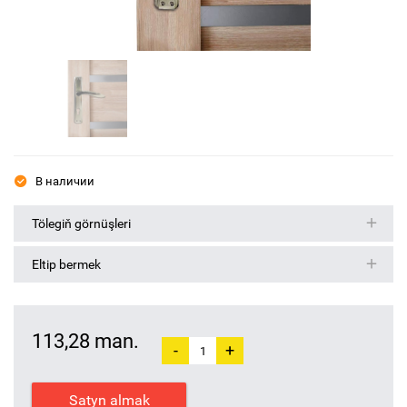
В наличии
Tölegiň görnüşleri
Eltip bermek
113,28 man.
-
+
Satyn almak