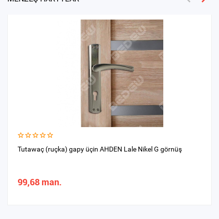
Tutawaç (ruçka) gapy üçin AHDEN Lale Nikel G görnüş
99,68 man.