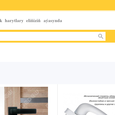
k harytlary eliňiziň
aýasynda