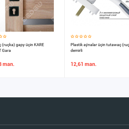
 (ruçka) gapy üçin KARE
Plastik aýnalar üçin tutawaç (ru
T Gara
demirli
8 man.
12,61 man.