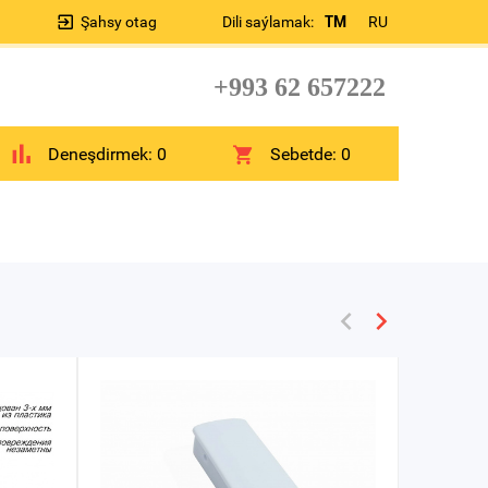
Şahsy otag
Dili saýlamak:
TM
RU
+993 62 657222
Deneşdirmek:
0
Sebetde:
0