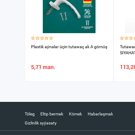
Plastik aýnalar üçin tutawaç ak A görnüş
Tutawaç
SIYAHA
5,71 man.
113,2
Töleg
Eltip bermek
Kömek
Habarlaşmak
Gizlinlik syýasaty