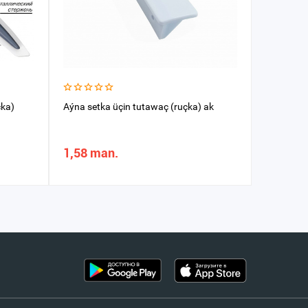
çka)
Aýna setka üçin tutawaç (ruçka) ak
Tutawaç (
1,58 man.
134,95