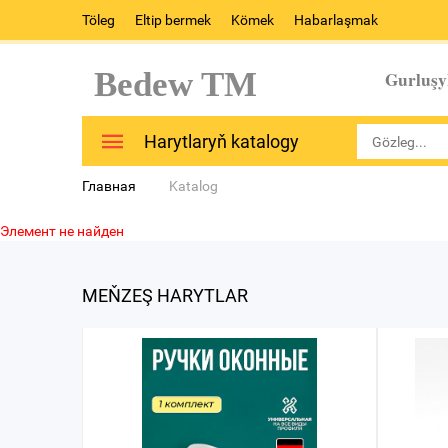
Töleg
Eltip bermek
Kömek
Habarlaşmak
Bedew TM
Gurluşy
Harytlaryň katalogy
Главная
Katalog
Элемент не найден
MEŇZEŞ HARYTLAR