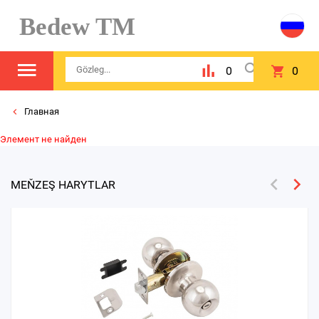
Bedew TM
0
0
Главная
Элемент не найден
MEŇZEŞ HARYTLAR