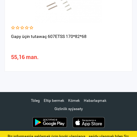
Gapy üçin tutawaç 607ETSS 170*82*68
55,16 man.
Töleg
Eltip bermek
Kömek
Habarlaşmak
Gizlinlik syýasaty
Biz informasiýa saklamak üçin kooki ulanýarys. ‚ saýdy ulanmak bilen Siz