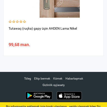
Tutawaç (ruçka) gapy üçin AHDEN Lama Nikel
99,68 man.
Töleg
Eltip bermek
Kömek
Habarlaşmak
Gizlinlik syýasaty
Biz informasiýa saklamak üçin kooki ulanýarys. ‚ saýdy ulanmak bilen Siz