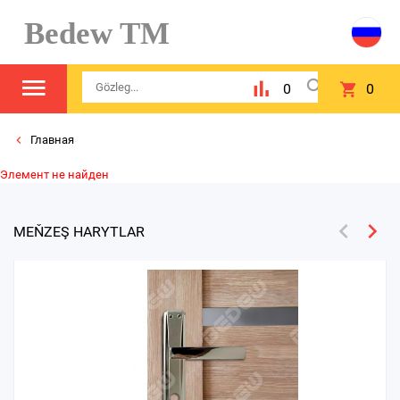
Bedew TM
0
0
Главная
Элемент не найден
MEŇZEŞ HARYTLAR