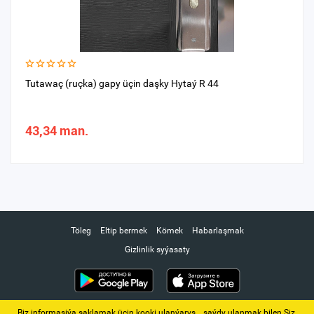
Tutawaç (ruçka) gapy üçin daşky Hytaý R 44
43,34 man.
Töleg
Eltip bermek
Kömek
Habarlaşmak
Gizlinlik syýasaty
Biz informasiýa saklamak üçin kooki ulanýarys. ‚ saýdy ulanmak bilen Siz