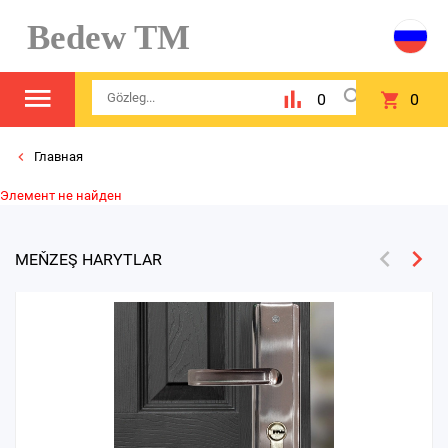
Bedew TM
0
0
Главная
Элемент не найден
MEŇZEŞ HARYTLAR