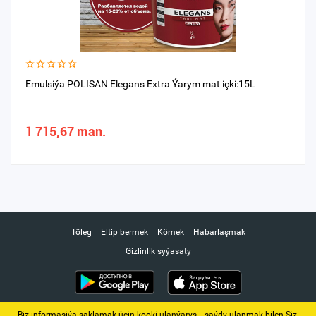
Emulsiýa POLISAN Elegans Eхtra Ýarym mat içki:15L
1 715,67 man.
Töleg
Eltip bermek
Kömek
Habarlaşmak
Gizlinlik syýasaty
Biz informasiýa saklamak üçin kooki ulanýarys. ‚ saýdy ulanmak bilen Siz