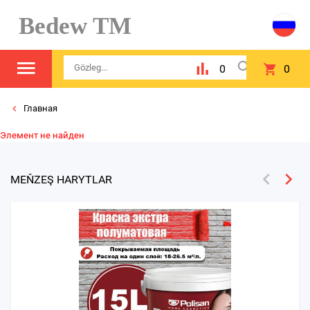
Bedew TM
0
0
Главная
Элемент не найден
MEŇZEŞ HARYTLAR