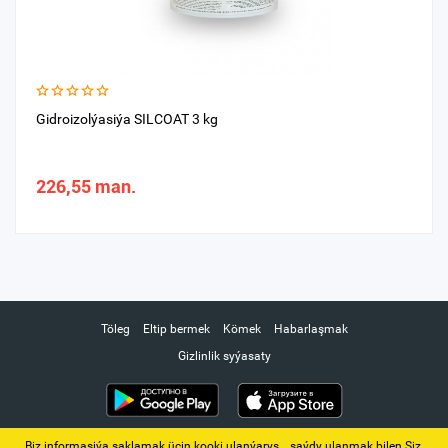
Gidroizolýasiýa SILCOAT 3 kg
226,55 man.
Töleg
Eltip bermek
Kömek
Habarlaşmak
Gizlinlik syýasaty
Biz informasiýa saklamak üçin kooki ulanýarys. ‚ saýdy ulanmak bilen Siz