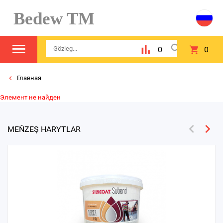
Bedew TM
0
0
Главная
Элемент не найден
MEŇZEŞ HARYTLAR