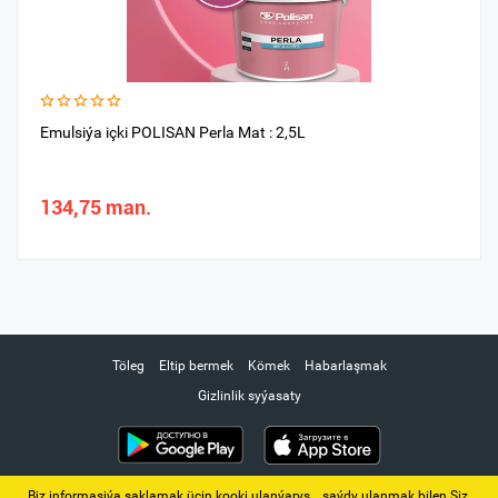
Emulsiýa içki POLISAN Perla Mat : 2,5L
134,75 man.
Töleg
Eltip bermek
Kömek
Habarlaşmak
Gizlinlik syýasaty
Biz informasiýa saklamak üçin kooki ulanýarys. ‚ saýdy ulanmak bilen Siz