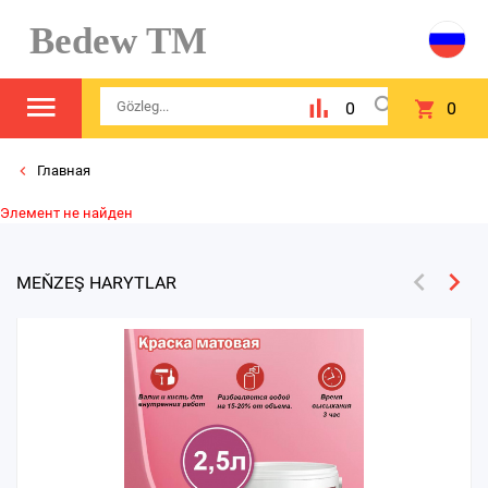
Bedew TM
0
0
Главная
Элемент не найден
MEŇZEŞ HARYTLAR