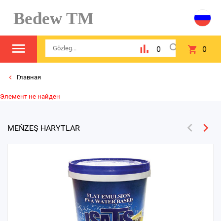
Bedew TM
0
0
Главная
Элемент не найден
MEŇZEŞ HARYTLAR