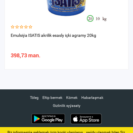
Emulsiýa ISATIS akrilik esasly içki agramy 20kg
398,73 man.
Töleg
Eltip bermek
Kömek
Habarlaşmak
Gizlinlik syýasaty
Biz informasiýa saklamak üçin kooki ulanýarys. ‚ saýdy ulanmak bilen Siz