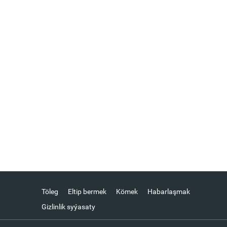
Töleg
Eltip bermek
Kömek
Habarlaşmak
Gizlinlik syýasaty