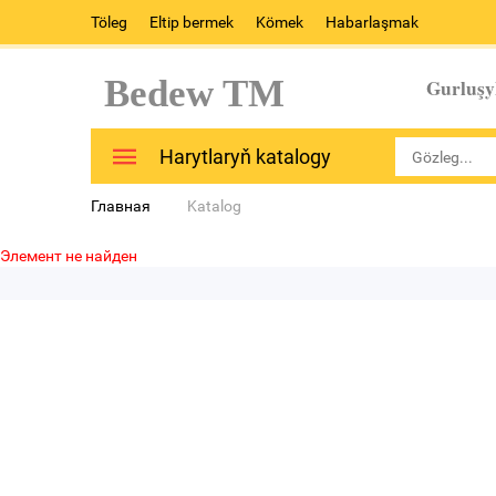
Töleg
Eltip bermek
Kömek
Habarlaşmak
Bedew TM
Gurluşy
Harytlaryň katalogy
Главная
Katalog
Элемент не найден