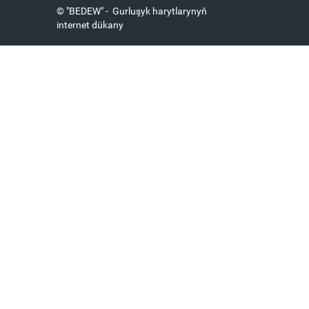
© "BEDEW" - Gurluşyk harytlarynyň
internet dükany