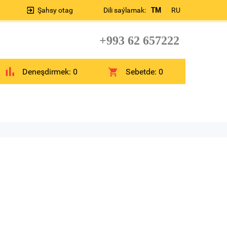
Şahsy otag
Dili saýlamak:
TM
RU
+993 62 657222
Deneşdirmek:
0
Sebetde:
0