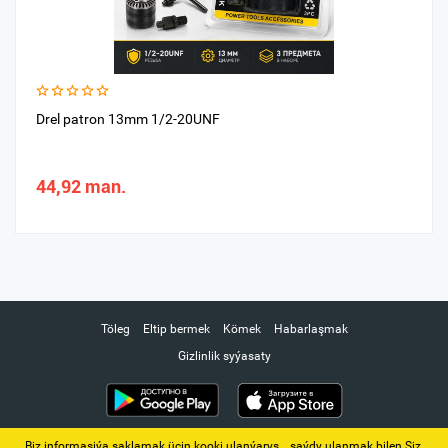
Drel patron 13mm 1/2-20UNF
44,92 man.
Töleg
Eltip bermek
Kömek
Habarlaşmak
Gizlinlik syýasaty
Biz informasiýa saklamak üçin kooki ulanýarys. ‚ saýdy ulanmak bilen Siz