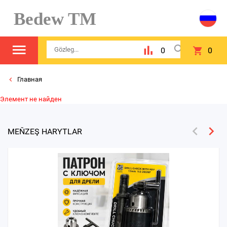
Bedew TM
0
0
Главная
Элемент не найден
MEŇZEŞ HARYTLAR