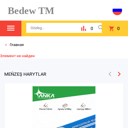
Bedew TM
0
0
Главная
Элемент не найден
MEŇZEŞ HARYTLAR