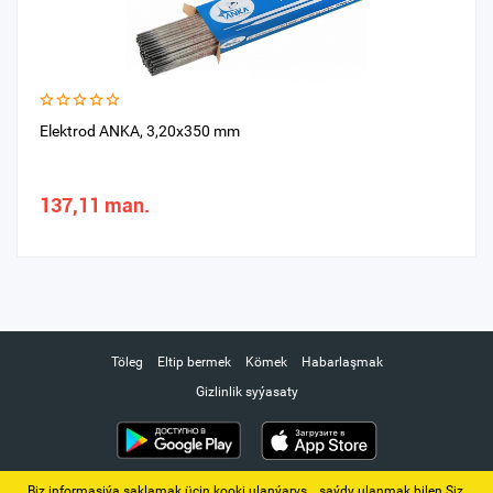
Elektrod ANKA, 3,20x350 mm
137,11 man.
Töleg
Eltip bermek
Kömek
Habarlaşmak
Gizlinlik syýasaty
Biz informasiýa saklamak üçin kooki ulanýarys. ‚ saýdy ulanmak bilen Siz