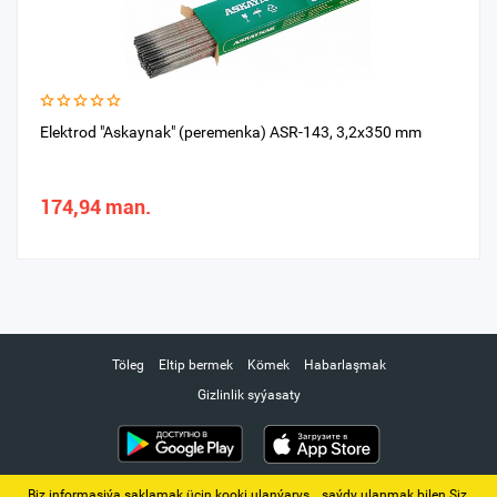
Elektrod "Askaynak" (peremenka) ASR-143, 3,2x350 mm
174,94 man.
Töleg
Eltip bermek
Kömek
Habarlaşmak
Gizlinlik syýasaty
Biz informasiýa saklamak üçin kooki ulanýarys. ‚ saýdy ulanmak bilen Siz