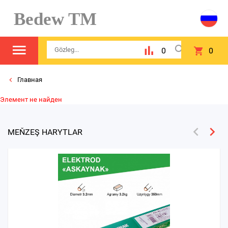
Bedew TM
0
0
Главная
Элемент не найден
MEŇZEŞ HARYTLAR