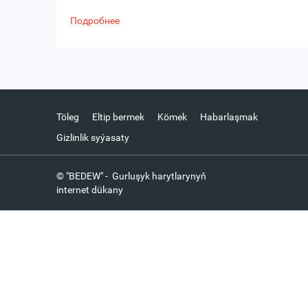
Подробнее
Töleg
Eltip bermek
Kömek
Habarlaşmak
Gizlinlik syýasaty
© "BEDEW" - Gurluşyk harytlarynyň
internet dükany