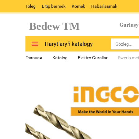
Töleg
Eltip bermek
Kömek
Habarlaşmak
Bedew TM
Gurluşy
Harytlaryň katalogy
Главная
Katalog
Elektro Gurallar
Swerlo me