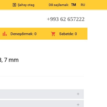
Şahsy otag
Dili saýlamak:
TM
RU
+993 62 657222
Deneşdirmek:
0
Sebetde:
0
3, 7 mm