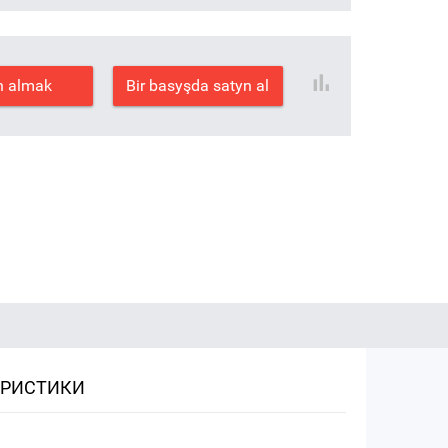
n almak
Bir basyşda satyn al
ЕРИСТИКИ