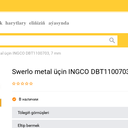
k harytlary eliňiziň
aýasynda
tal üçin INGCO DBT1100703, 7 mm
Swerlo metal üçin INGCO DBT110070
В наличии
Tölegiň görnüşleri
Eltip bermek