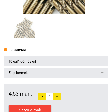
В наличии
Tölegiň görnüşleri
Eltip bermek
4,53 man.
-
+
Satyn almak