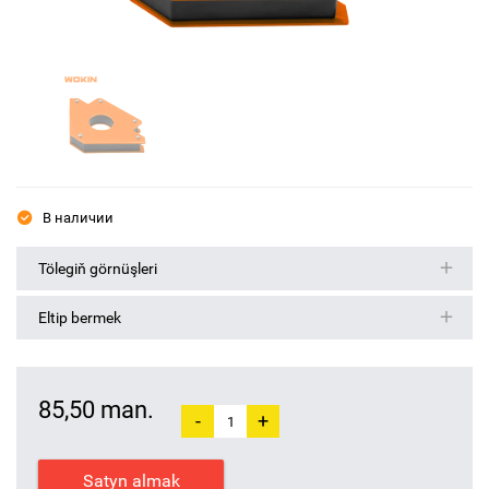
В наличии
Tölegiň görnüşleri
Eltip bermek
85,50 man.
-
+
Satyn almak