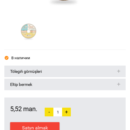
В наличии
Tölegiň görnüşleri
Eltip bermek
5,52 man.
-
+
Satyn almak