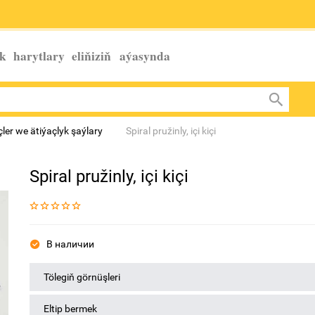
k harytlary eliňiziň
aýasynda
eçler we ätiýaçlyk şaýlary
Spiral pružinly, içi kiçi
Spiral pružinly, içi kiçi
В наличии
Tölegiň görnüşleri
Eltip bermek