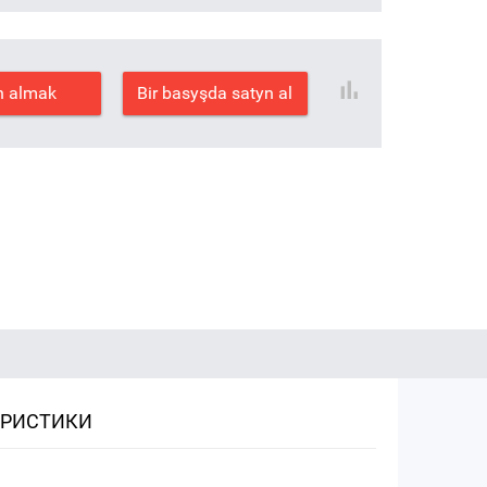
n almak
Bir basyşda satyn al
ЕРИСТИКИ