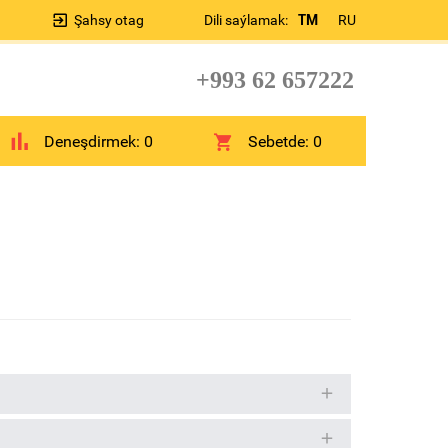
Şahsy otag
Dili saýlamak:
TM
RU
+993 62 657222
Deneşdirmek:
0
Sebetde:
0