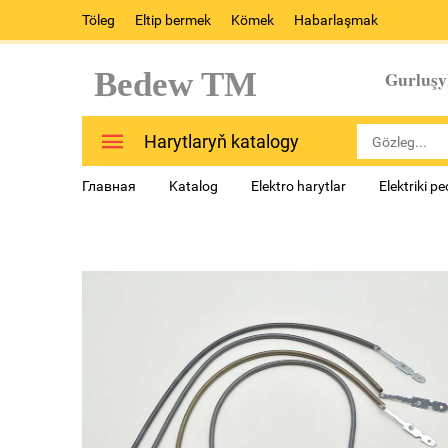
Töleg
Eltip bermek
Kömek
Habarlaşmak
Bedew TM
Gurluşy
Harytlaryň katalogy
Главная
Katalog
Elektro harytlar
Elektriki p