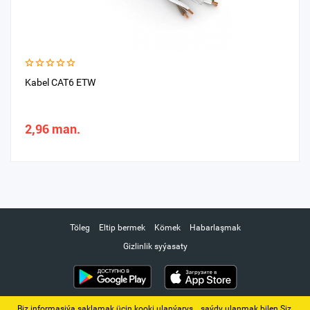
Kabel CAT6 ETW
2,96 man.
Töleg
Eltip bermek
Kömek
Habarlaşmak
Gizlinlik syýasaty
Biz informasiýa saklamak üçin kooki ulanýarys. ‚ saýdy ulanmak bilen Siz