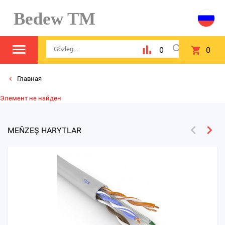
Bedew TM
0
0
Главная
Элемент не найден
MEŇZEŞ HARYTLAR