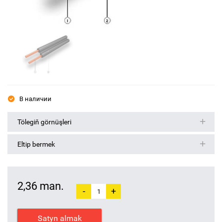
В наличии
Tölegiň görnüşleri
Eltip bermek
2,36 man.
-
+
Satyn almak