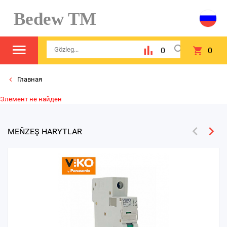
Bedew TM
0
0
Главная
Элемент не найден
MEŇZEŞ HARYTLAR