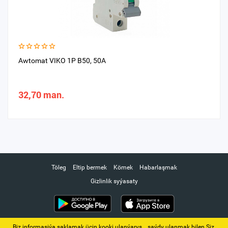
Awtomat VIKO 1P B50, 50A
32,70 man.
Töleg
Eltip bermek
Kömek
Habarlaşmak
Gizlinlik syýasaty
Biz informasiýa saklamak üçin kooki ulanýarys. ‚ saýdy ulanmak bilen Siz