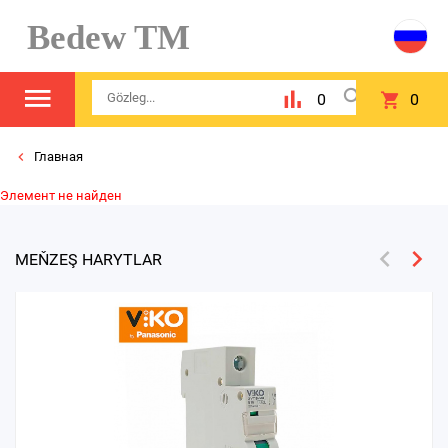
Bedew TM
0
0
Главная
Элемент не найден
MEŇZEŞ HARYTLAR