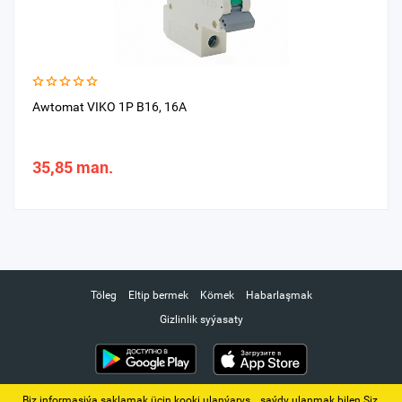
Awtomat VIKO 1P B16, 16A
35,85 man.
Töleg
Eltip bermek
Kömek
Habarlaşmak
Gizlinlik syýasaty
Biz informasiýa saklamak üçin kooki ulanýarys. ‚ saýdy ulanmak bilen Siz