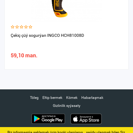
Çekiç çüý sogurýan INGCO HCH81008D
59,10 man.
Töleg
Eltip bermek
Kömek
Habarlaşmak
Gizlinlik syýasaty
Biz informasiýa saklamak üçin kooki ulanýarys. ‚ saýdy ulanmak bilen Siz