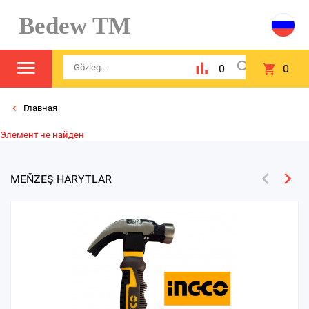
Bedew TM
0
0
Главная
Элемент не найден
MEŇZEŞ HARYTLAR