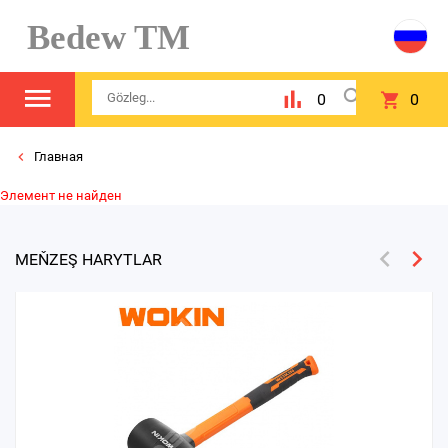
Bedew TM
0
0
Главная
Элемент не найден
MEŇZEŞ HARYTLAR