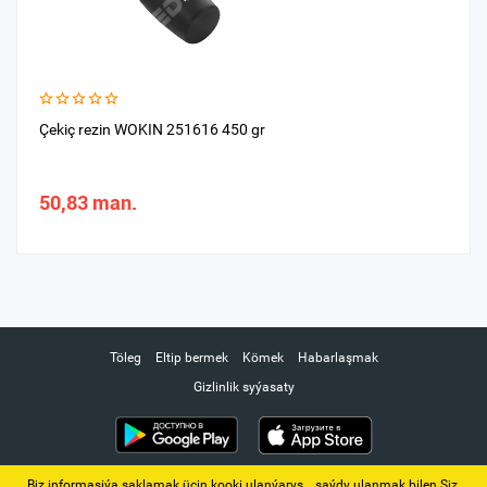
Çekiç rezin WOKIN 251616 450 gr
50,83 man.
Töleg
Eltip bermek
Kömek
Habarlaşmak
Gizlinlik syýasaty
Biz informasiýa saklamak üçin kooki ulanýarys. ‚ saýdy ulanmak bilen Siz