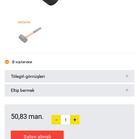
В наличии
Tölegiň görnüşleri
Eltip bermek
50,83 man.
-
+
Satyn almak