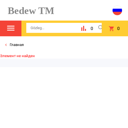
Bedew TM
0
0
Главная
Элемент не найден