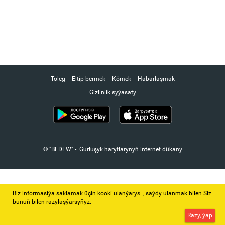
Töleg
Eltip bermek
Kömek
Habarlaşmak
Gizlinlik syýasaty
© "BEDEW" - Gurluşyk harytlarynyň internet dükany
Biz informasiýa saklamak üçin kooki ulanýarys. ‚ saýdy ulanmak bilen Siz
bunuň bilen razylaşýarsyňyz.
Razy, ýap