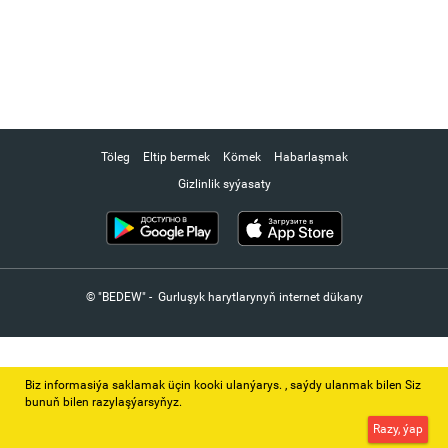
Töleg
Eltip bermek
Kömek
Habarlaşmak
Gizlinlik syýasaty
© "BEDEW" - Gurluşyk harytlarynyň internet dükany
Biz informasiýa saklamak üçin kooki ulanýarys. ‚ saýdy ulanmak bilen Siz
bunuň bilen razylaşýarsyňyz.
Razy, ýap