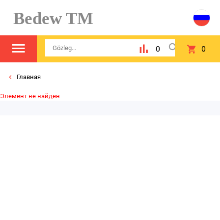
Bedew TM
0
0
Главная
Элемент не найден