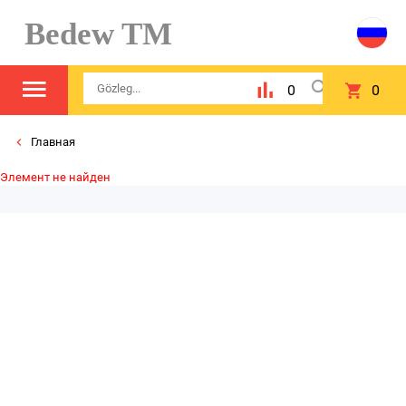
Bedew TM
0
0
Главная
Элемент не найден