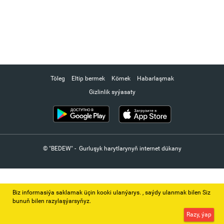
Töleg
Eltip bermek
Kömek
Habarlaşmak
Gizlinlik syýasaty
© "BEDEW" - Gurluşyk harytlarynyň internet dükany
Biz informasiýa saklamak üçin kooki ulanýarys. ‚ saýdy ulanmak bilen Siz
bunuň bilen razylaşýarsyňyz.
Razy, ýap