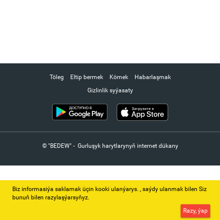
Töleg
Eltip bermek
Kömek
Habarlaşmak
Gizlinlik syýasaty
© "BEDEW" - Gurluşyk harytlarynyň internet dükany
Biz informasiýa saklamak üçin kooki ulanýarys. ‚ saýdy ulanmak bilen Siz
bunuň bilen razylaşýarsyňyz.
Razy, ýap