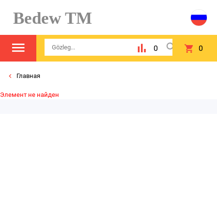
Bedew TM
0
0
Главная
Элемент не найден