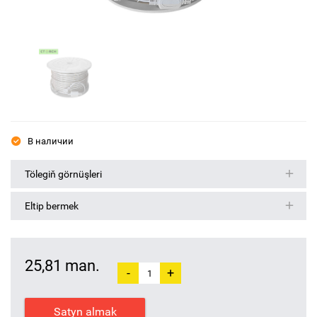
В наличии
Tölegiň görnüşleri
Eltip bermek
25,81 man.
-
+
Satyn almak