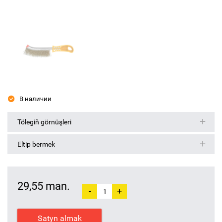
В наличии
Tölegiň görnüşleri
Eltip bermek
29,55 man.
-
+
Satyn almak