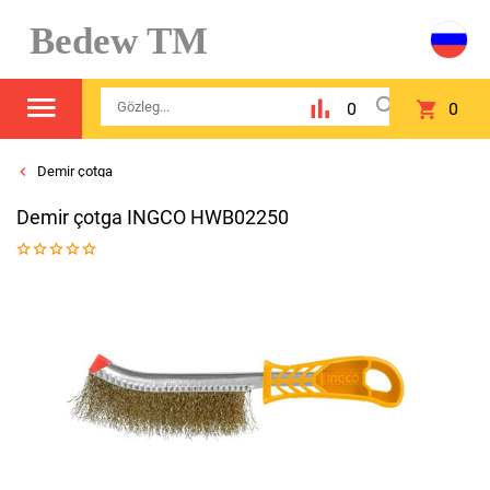
Bedew TM
0
0
Demir çotga
Demir çotga INGCO HWB02250