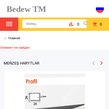
Bedew TM
0
0
Главная
Элемент не найден
MEŇZEŞ HARYTLAR