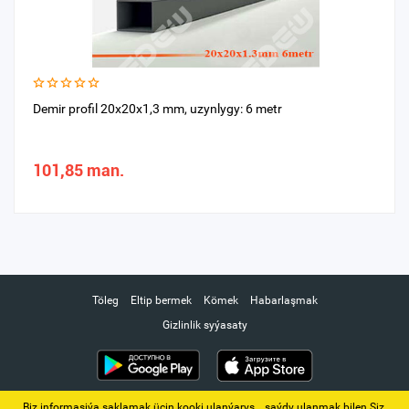
Demir profil 20x20x1,3 mm, uzynlygy: 6 metr
101,85 man.
Töleg
Eltip bermek
Kömek
Habarlaşmak
Gizlinlik syýasaty
Biz informasiýa saklamak üçin kooki ulanýarys. ‚ saýdy ulanmak bilen Siz